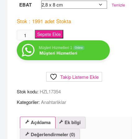
EBAT
Temizle
Stok : 1991 adet Stokta
AN-
Sepete Ekle
5915-
T
Müşteri Hizmetleri 1
Online
Müşteri Hizmetleri
Turuncu
Tek
-
Takip Listeme Ekle
Çift
Yön
Stok kodu:
HZL17354
Anahtarlık
adet
Kategoriler:
Anahtarlıklar
Açıklama
Ek bilgi
Değerlendirmeler (0)