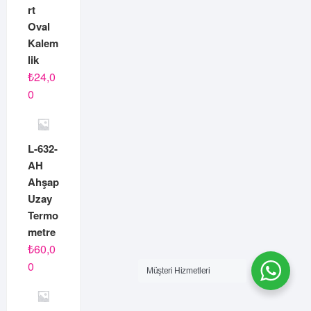
rt
Oval
Kalem
lik
₺
24,0
0
L-632-
AH
Ahşap
Uzay
Termo
metre
₺
60,0
0
Müşteri Hizmetleri