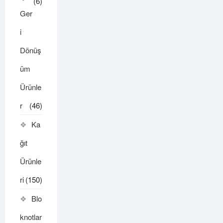
(6)
Ger
i
Dönüş
üm
Ürünle
r
(46)
Ka
ğıt
Ürünle
ri
(150)
Blo
knotlar