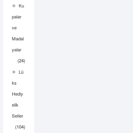
Ku
palar
ve
Madal
yalar
(24)
Lü
ks
Hediy
elik
Setler
(104)