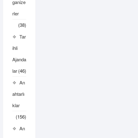
ganize
rler
(38)
Tar
ihli
Ajanda
lar
(46)
An
ahtarlı
klar
(156)
An