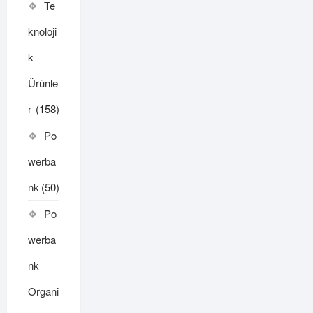
Te
knoloji
k
Ürünle
r
(158)
Po
werba
nk
(50)
Po
werba
nk
Organi