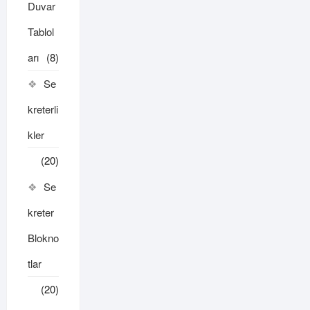
Duvar
Tablol
arı
(8)
Se
kreterli
kler
(20)
Se
kreter
Blokno
tlar
(20)