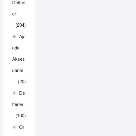
Defterl
er
(204)
Aja
nda
Akses
uarları
(20)
De
fterler
(100)
Or