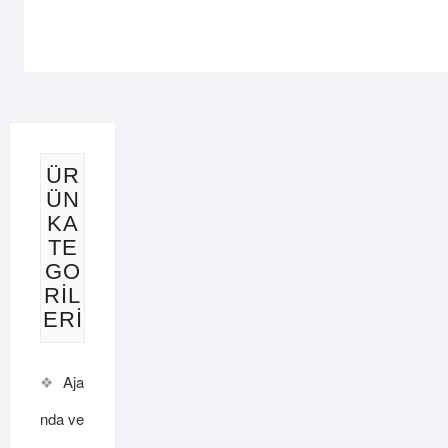
varya
var.
Seçen
ürün
sayfa
seçileb
ÜR
ÜN
KA
TE
GO
RIL
ERI
Aja
nda ve