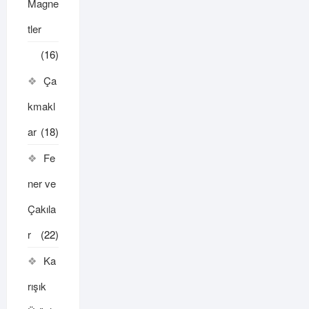
Magne
tler
(16)
Ça
kmakl
ar
(18)
Fe
ner ve
Çakıla
r
(22)
Ka
rışık