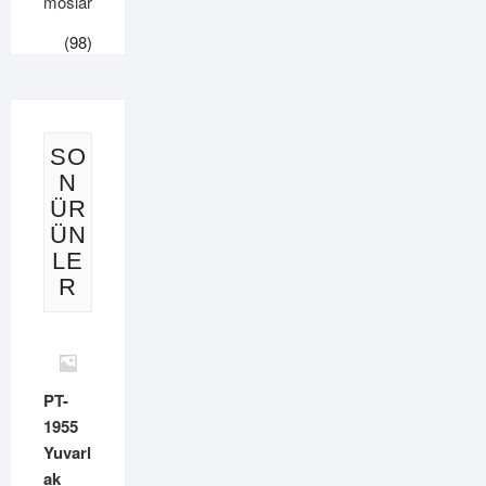
moslar
(98)
SO
N
ÜR
ÜN
LE
R
PT-
1955
Yuvarl
ak