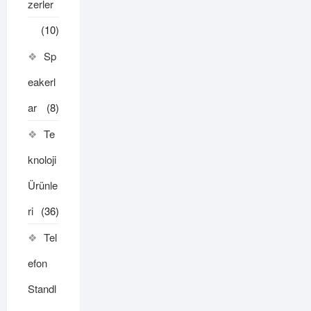
zerler
(10)
Sp
eakerl
ar
(8)
Te
knoloji
Ürünle
ri
(36)
Tel
efon
Standl