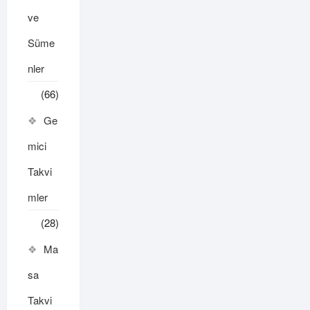
ve
Süme
nler
(66)
Ge
mici
Takvi
mler
(28)
Ma
sa
Takvi