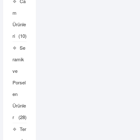
Ca
m
Ürünle
ri
(10)
Se
ramik
ve
Porsel
en
Ürünle
r
(28)
Ter