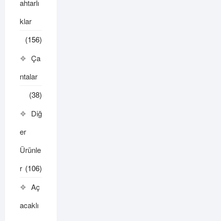
ahtarlı
klar
(156)
Ça
ntalar
(38)
Diğ
er
Ürünle
r
(106)
Aç
acaklı