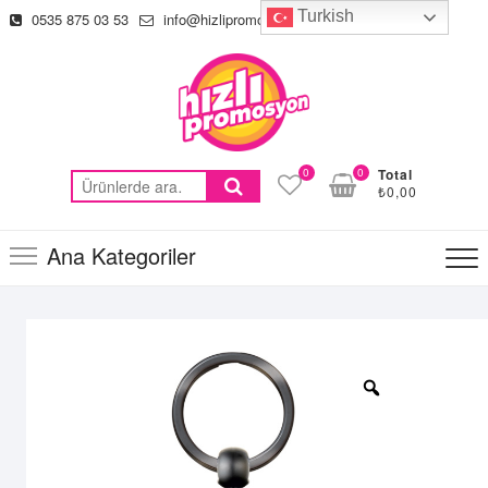
Skip
Turkish
0535 875 03 53
info@hizlipromosyon.com
to
content
0
0
Total
Ara:
₺0,00
Ana Kategoriler