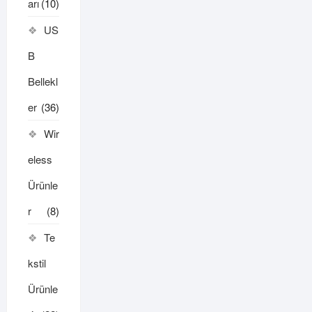
arı
(10)
US
B
Bellekl
er
(36)
Wir
eless
Ürünle
r
(8)
Te
kstil
Ürünle