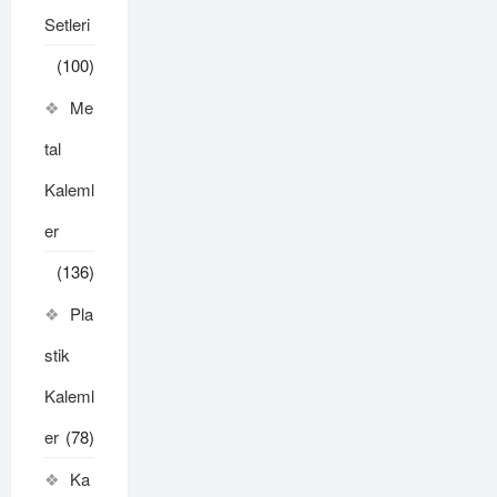
Setleri
(100)
Me
tal
Kaleml
er
(136)
Pla
stik
Kaleml
er
(78)
Ka