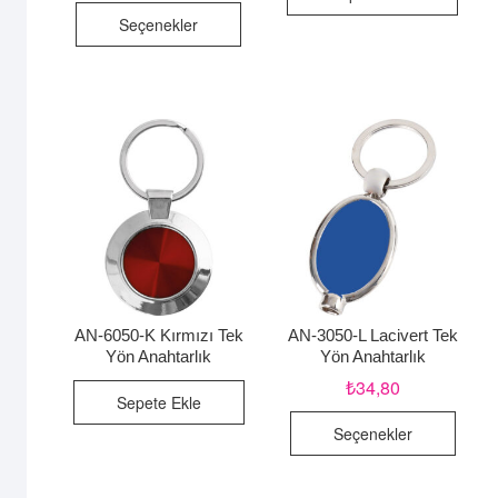
Bu
Seçenekler
ürünün
birden
fazla
varyasyonu
var.
Seçenekler
ürün
sayfasından
seçilebilir
AN-6050-K Kırmızı Tek
AN-3050-L Lacivert Tek
Yön Anahtarlık
Yön Anahtarlık
₺
34,80
Sepete Ekle
Bu
Seçenekler
ürünü
birde
fazla