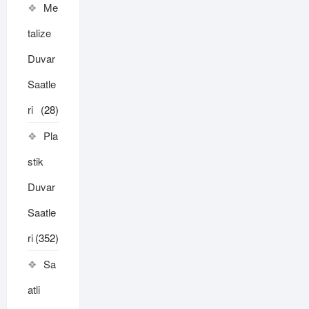
Me
talize
Duvar
Saatle
ri
(28)
Pla
stik
Duvar
Saatle
ri
(352)
Sa
atli